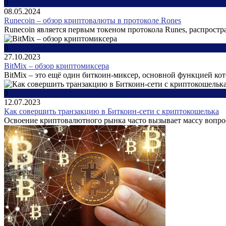
0
08.05.2024
Runecoin – обзор криптовалюты в протоколе Rones
Runecoin является первым токеном протокола Runes, распростр
0
27.10.2023
BitMix – обзор криптомиксера
BitMix – это ещё один биткоин-миксер, основной функцией кото
0
12.07.2023
Как совершить транзакцию в Биткоин-сети с криптокошелька
Освоение криптовалютного рынка часто вызывает массу вопрос