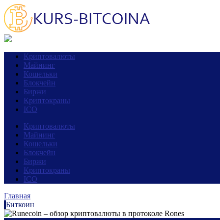
Криптовалюты
Майнинг
Кошельки
Блокчейн
Биржи
Криптокраны
ICO
Криптовалюты
Майнинг
Кошельки
Блокчейн
Биржи
Криптокраны
ICO
Главная
Биткоин