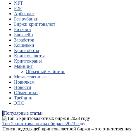
NFT
P2P
Арбитраж
Без рубрики
Биржи криптовалют
Биткоин
Блокчейн
Заработок
Кошельки
Криптоботы
Криптовалюты
Криптокраны
Майнинг
Облачный майнинг
Метавселенные
Новичкам
Новости
Обменники
Трейдинг
ЭПС
Популярные статьи
Топ 5 криптовалютных бирж в 2023 году
Поиск подходящей криптовалютной биржи – это ответственная з