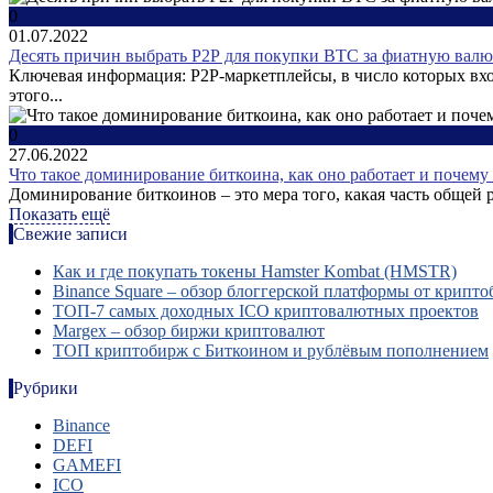
0
01.07.2022
Десять причин выбрать Р2Р для покупки ВТС за фиатную валю
Ключевая информация: P2P-маркетплейсы, в число которых вход
этого...
0
27.06.2022
Что такое доминирование биткоина, как оно работает и почему
Доминирование биткоинов – это мера того, какая часть общей
Показать ещё
Свежие записи
Как и где покупать токены Hamster Kombat (HMSTR)
Binance Square – обзор блоггерской платформы от крипт
ТОП-7 самых доходных ICO криптовалютных проектов
Margex – обзор биржи криптовалют
ТОП криптобирж с Биткоином и рублёвым пополнением
Рубрики
Binance
DEFI
GAMEFI
ICO