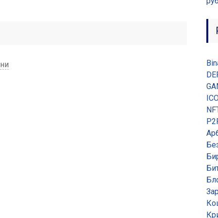
ру
Bin
ени
DE
GA
IC
NF
P2
Ар
Бе
Би
Би
Бл
За
Ко
Кр