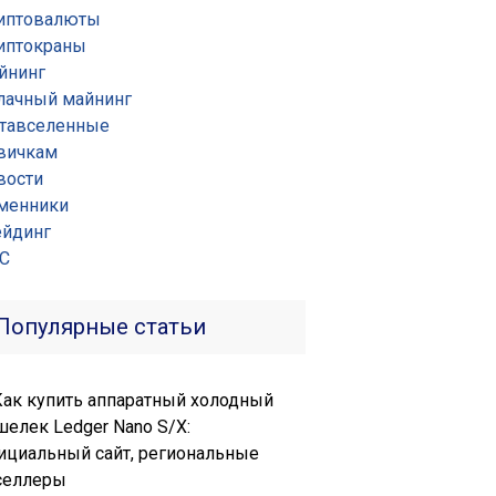
иптовалюты
иптокраны
йнинг
лачный майнинг
тавселенные
вичкам
вости
менники
ейдинг
С
Популярные статьи