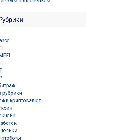
блёвым пополнением
Рубрики
ance
FI
MEFI
O
T
P
битраж
з рубрики
ржи криптовалют
ткоин
окчейн
работок
шельки
иптоботы