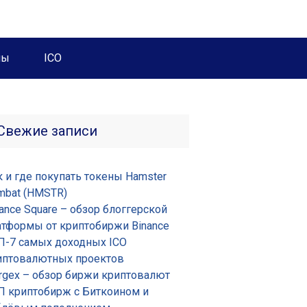
ны
ICO
Свежие записи
к и где покупать токены Hamster
mbat (HMSTR)
ance Square – обзор блоггерской
атформы от криптобиржи Binance
П-7 самых доходных ICO
иптовалютных проектов
rgex – обзор биржи криптовалют
П криптобирж с Биткоином и