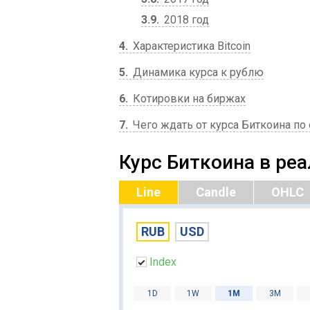
3.9
2018 год
4
Характеристика Bitcoin
5
Динамика курса к рублю
6
Котировки на биржах
7
Чего ждать от курса Биткоина п
Курс Биткоина в ре
Line
Candle
OHLC
RUB
USD
Index
1D
1W
1M
3M