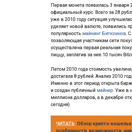
Первая монета появилась 3 января 2
официальный курс. Всего за 28 руб
уже в 2010 году ситуация улучшил
уделяет новой валюте, появились
популярность
майнинг Биткоинов
. 
позволяющая участникам сети поку
осуществлена первая реальная поку
пиццу, заплатив за нее 10 тысяч Bitco
Летом 2010 года стоимость увеличил
достигала 8 рублей. Анализ 2010 го
Именно в этот период открыта бирж
и создан публичный
майнер
. Уже в 
миллиона долларов, а в декабре отк
сегодня).
ЧИТАТЬ
Обзор крипто-кошелька
особенности, возможности, ин