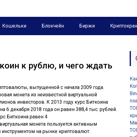
Кошельки
Блокчейн
Биржи
Криптокра
коин к рублю, и чего ждать
Ка
Ko
птовалюты, выпущенной с начала 2009 года.
Bin
ровая монета из неизвестной виртуальной
пл
ионов инвесторов. К 2013 году курс Биткоина
ТО
на 6 декабря 2018 года он равен 388,4 тыс. рублей.
кр
урс Биткоина равен 4
Ma
о виртуальная монета пользуется активным
ТО
м инструментом на рынке криптовалют.