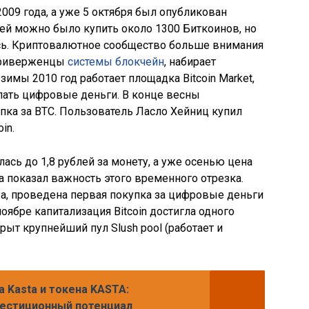
009 года, а уже 5 октября был опубликован
лей можно было купить около 1300 Биткоинов, но
ась. Криптовалютное сообщество больше внимания
 приверженцы
системы блокчейн
, набирает
С зимы 2010 год работает площадка Bitcoin Market,
пать цифровые деньги. В конце весны
пка за BTC. Пользователь Ласло Хейниц купил
in.
ась до 1,8 рублей за монету, а уже осенью цена
да показал важность этого временного отрезка.
а, проведена первая покупка за цифровые деньги
ноябре капитализация Bitcoin достигла одного
рыт крупнейший пул Slush pool (работает и
 Kasta и токена KASTA:
вестиционный потенциал