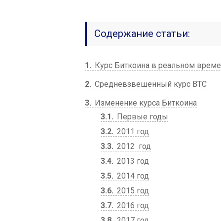
Содержание статьи:
1
Курс Биткоина в реальном врем
2
Средневзвешенный курс BTC
3
Изменение курса Биткоина
3.1
Первые годы
3.2
2011 год
3.3
2012 год
3.4
2013 год
3.5
2014 год
3.6
2015 год
3.7
2016 год
3.8
2017 год