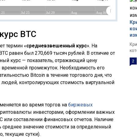
l 21
Jul 25
Jul 29
Aug
Aug 06
Кр
ко
курс BTC
из
Кри
ет термин «
средневзвешенный курс
». На
кот
 BTC равен был 270,669 тысяч рублей. В отличие от
ный курс — показатель, отражающий цену
2
 временной промежуток. Необходимость его
ильностью Bitcoin в течение торгового дня, что
и людей, контролирующих стоимость виртуальной
еняется во время торгов на
биржевых
и криптовалюты инвесторами, оформлении важных
C или составлении финансовых отчетов. Наличие
ь среднее значение стоимости за определенный
, текущие сутки).