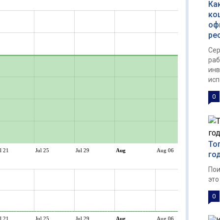
Ка
ко
оф
ре
Сер
раб
инв
исп
0
То
l 21
Jul 25
Jul 29
Aug
Aug 06
го
Пои
это
0
l 21
Jul 25
Jul 29
Aug
Aug 06