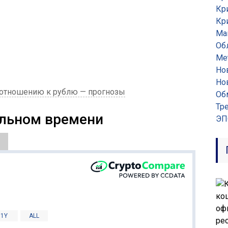
Кр
Кр
Ма
Об
Ме
Но
Но
о отношению к рублю — прогнозы
Об
Тр
альном времени
ЭП
1Y
ALL