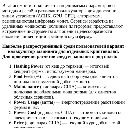
В зависимости от количества оцениваемых параметров и
методики расчёта различают калькуляторы доходности по
типам устройств (АСИК, GPU, CPU), алгоритмам,
разновидностям цифровых монет. Сервисы заработка на
удалённых мощностях (облачные платформы) предоставляют
встроенные инструменты для оценки целесообразности
вложения инвестиций в майнинговую ферму.
Наиболее распространённый среди пользователей вариант
— калькулятор майнинга для отдельных криптовалют.
Для проведения расчётов следует заполнить ряд полей:
Hashing Power
(от хеш до терахеш) — итоговый
хешрейт фермы, используемой майнером.
Pool Feels
(%) — сервисный сбор пула (для клиентов
портала по совместной добыче монет).
Maintenance
(в долларах США) — комиссия за
пользование облачными мощностями (для клиентов
облачных сервисов).
Power Usage
(ватты) — энергопотребление работающей
фермы в час.
Power Cost
(в долларах США) — стоимость киловатта
электричества в час согласно текущим тарифам.
Price
(в долларах США) — текущий курс добываемой
криптовалюты.