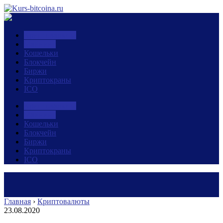
Криптовалюты
Майнинг
Кошельки
Блокчейн
Биржи
Криптокраны
ICO
Криптовалюты
Майнинг
Кошельки
Блокчейн
Биржи
Криптокраны
ICO
Главная
›
Криптовалюты
23.08.2020