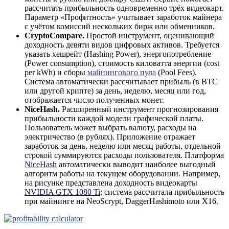
рассчитать прибыльность одновременно трёх видеокарт.
Параметр «Профитность» учитывает заработок майнера
с учётом комиссий нескольких бирж или обменников.
CryptoCompare.
Простой инструмент, оценивающий
доходность девяти видов цифровых активов. Требуется
указать хешрейт (Hashing Power), энергопотребление
(Power consumption), стоимость киловатта энергии (cost
per kWh) и сборы
майнингового пула
(Pool Fees).
Система автоматически рассчитывает прибыль (в BTC
или другой крипте) за день, неделю, месяц или год,
отображается число полученных монет.
NiceHash.
Расширенный инструмент прогнозирования
прибыльности каждой модели графической платы.
Пользователь может выбрать валюту, расходы на
электричество (в рублях). Приложение отражает
заработок за день, неделю или месяц работы, отдельной
строкой суммируются расходы пользователя. Платформа
NiceHash
автоматически выводит наиболее выгодный
алгоритм работы на текущем оборудовании. Например,
на рисунке представлена доходность видеокарты
NVIDIA GTX 1080 Ti
: система рассчитала прибыльность
при майнинге на NeoScrypt, DaggerHashimoto или X16.