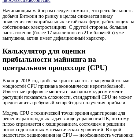
https://asictrade.com/calc
Начинающим майнерам следует помнить, что рентабельность
добычи Биткоин
по рынку в целом снижается ввиду
появления сверхприбыльных китайских ферм, работающих на
собственных электростанциях. С другой стороны, большая
часть токенов (более 17 миллионов из 21 в блокчейн) уже
выпущена, актив имеет дефляционный характер.
Калькулятор для оценки
прибыльности майнинга на
центральном процессоре (CPU)
В конце 2018 года добыча криптовалюты с загрузкой только
мощностей CPU признана экономически нерентабельной.
Известные цифровые монеты с выгодным курсом имеют
растущий показатель сложности, стандартный CPU не может
предоставить требуемый хешрейт для получения прибыли.
Модуль CPU с технической точки зрения адаптирован для
решения разнородных задач в ходе управления ПК, поэтому
плохо справляется с хешированием, состоящем в решении
потока однотипных математических уравнений. Второй
недостаток хеширования на CPU — необходимость установки