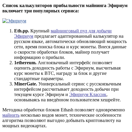
Список калькуляторов прибыльности майнинга Эфириум
включает три популярных сервиса:
Eth.pp.
Крупный
майнинговый пул для добычи
Эфириум
предлагает адаптированный калькулятор на
русском языке, автоматически обновляющий мощность
сети, время поиска блока и курс монеты. Внеся данные
о скорости обработки блоков, майнер получает
информацию о прибыли.
1ethereum.
Англоязычный интерфейс позволяет
оценить доходность работы с Эфириум, высчитывая
курс монеты к BTC, награду за блок и другие
стандартные параметры.
MinerGate.
Универсальный сервис с русскоязычным
интерфейсом рассчитывает доходность добычи при
текущем курсе Эфириум и
Эфириум Классик
,
основываясь на введённом пользователем хешрейте.
Методика обработки блоков Ethash позволяет одновременно
майнить
несколько видов монет, технические особенности
алгоритма позволяют выгодно добывать криптовалюту на
мощных видеокартах.