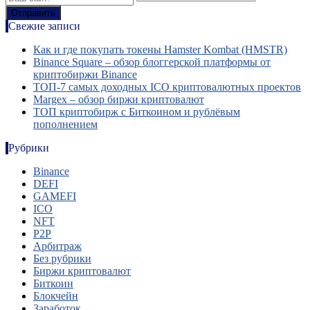
Свежие записи
Как и где покупать токены Hamster Kombat (HMSTR)
Binance Square – обзор блоггерской платформы от
криптобиржи Binance
ТОП-7 самых доходных ICO криптовалютных проектов
Margex – обзор биржи криптовалют
ТОП криптобирж с Биткоином и рублёвым
пополнением
Рубрики
Binance
DEFI
GAMEFI
ICO
NFT
P2P
Арбитраж
Без рубрики
Биржи криптовалют
Биткоин
Блокчейн
Заработок