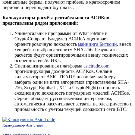
компактные фермы, получают прибыль в краткосрочном
периоде и перепродают б/у платы.
Калькуляторы расчёта рентабельности АСИКов
представлены рядом приложений:
Универсальные программы от WhatToMine и
CryptoCompare. Владелец АСИКА оценивает
ориентировочную доходность
майнинга Биткоин
, внеся
хешрейт и выбрав алгоритм SHA-256. Результаты
расчётов будут ориентировочными ввиду технических
особенностей АСИКа.
Специализированная платформа
asictrade.com
,
прогнозирующая доходность АСИКов. Онлайн-
калькулятор от ASIC TRADE позволяет майнеру
выбрать один из пяти алгоритмов (представлены SHA-
256, Scrypt, Equihash, X11 и CryptoNight) и оценить
ежедневную доходность популярных моделей АСИКов.
Сервис обладает русскоязычным интерфейсом,
автоматически рассчитывает затраты на электричество и
прибыльность с учётом текущей сложности сети BTC.
Калькулятор Asic Trade