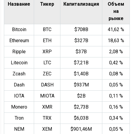
Название
Тикер
Капитализация
Объем
на
рынке
Bitcoin
BTC
$708B
41,62 %
Ethereum
ETH
$327B
18,63 %
Ripple
XRP
$37B
2,08 %
Litecoin
LTC
$7,21B
0,42 %
Zcash
ZEC
$1,40B
0,08 %
Dash
DASH
$937М
0,05 %
IOTA
MIOTA
$2B
0,11 %
Monero
XMR
$2,73B
0,16 %
Tron
TRX
$6,03B
0,34 %
NEM
XEM
$901,46M
0,05 %