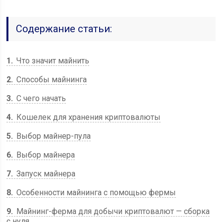
Содержание статьи:
1
Что значит майнить
2
Способы майнинга
3
С чего начать
4
Кошелек для хранения криптовалюты
5
Выбор майнер-пула
6
Выбор майнера
7
Запуск майнера
8
Особенности майнинга с помощью фермы
9
Майнинг-ферма для добычи криптовалют — сборка
с нуля