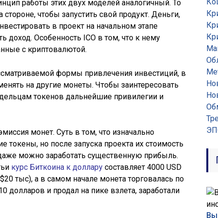
Ко
нцип работы этих двух моделей аналогичный. То
Кр
 стороне, чтобы запустить свой продукт. Деньги,
Кр
нвестировать в проект на начальном этапе
Кр
ть доход. Особенность ICO в том, что к нему
Ма
анные с криптовалютой.
Об
Ме
ассматриваемой формы привлечения инвестиций, в
Но
енять на другие монеты. Чтобы заинтересовать
Но
дельцам токенов дальнейшие привилегии и
Об
Тр
ЭП
эмиссия монет. Суть в том, что изначально
е токены, но после запуска проекта их стоимость
родаже можно заработать существенную прибыль.
тьи
курс Биткоина к доллару
составляет 4000 USD
$20 тыс), а в самом начале монета торговалась по
10 долларов и продал на пике взлета, заработали
Вы