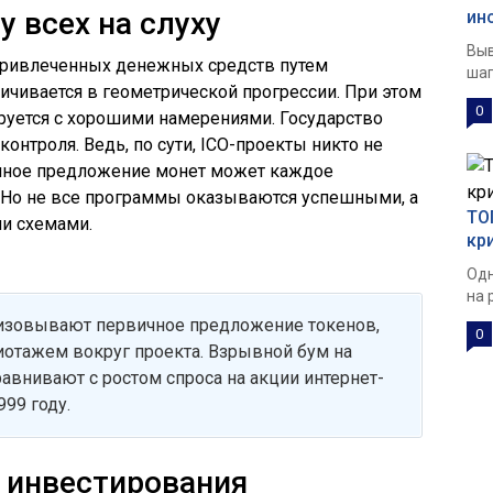
у всех на слуху
ин
Выв
 привлеченных денежных средств путем
шаг
чивается в геометрической прогрессии. При этом
0
оциируется с хорошими намерениями. Государство
онтроля. Ведь, по сути, ICO-проекты никто не
ичное предложение монет может каждое
 Но не все программы оказываются успешными, а
ТО
и схемами.
кр
Одн
на 
низовывают первичное предложение токенов,
0
отажем вокруг проекта. Взрывной бум на
внивают с ростом спроса на акции интернет-
99 году.
 инвестирования