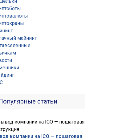
шельки
иптоботы
иптовалюты
иптокраны
йнинг
лачный майнинг
тавселенные
вичкам
вости
менники
ейдинг
С
Популярные статьи
вод компании на ICO — пошаговая