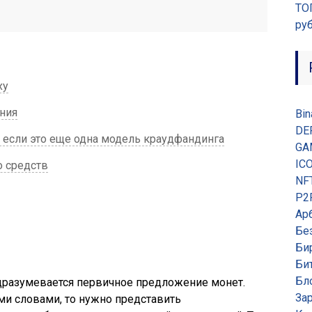
ТО
ру
ху
ния
Bin
DE
 если это еще одна модель краудфандинга
GA
IC
о средств
NF
P2
Ар
Бе
Би
Би
Бл
 подразумевается первичное предложение монет.
За
ыми словами, то нужно представить