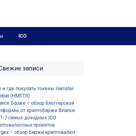
ны
ICO
Свежие записи
к и где покупать токены Hamster
mbat (HMSTR)
ance Square – обзор блоггерской
атформы от криптобиржи Binance
П-7 самых доходных ICO
иптовалютных проектов
rgex – обзор биржи криптовалют