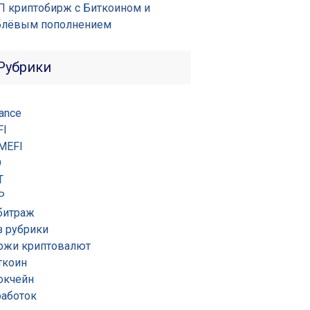
П криптобирж с Биткоином и
блёвым пополнением
Рубрики
ance
FI
MEFI
O
T
P
битраж
з рубрики
ржи криптовалют
ткоин
окчейн
работок