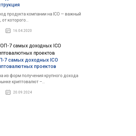
струкция
од продукта компании на ICO — важный
, от которого...
16.04.2020
П-7 самых доходных ICO
иптовалютных проектов
а из форм получения крупного дохода
рынке криптовалют –...
20.09.2024