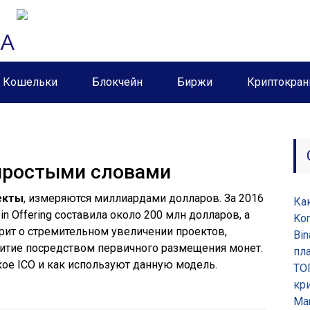
Кошельки
Блокчейн
Биржи
Криптокра
е простыми словами
екты
, измеряются миллиардами долларов. За 2016
Ка
oin Offering составила около 200 млн долларов, а
Ko
орит о стремительном увеличении проектов,
Bin
витие посредством первичного размещения монет.
пл
акое ICO и как используют данную модель.
ТО
кр
Ma