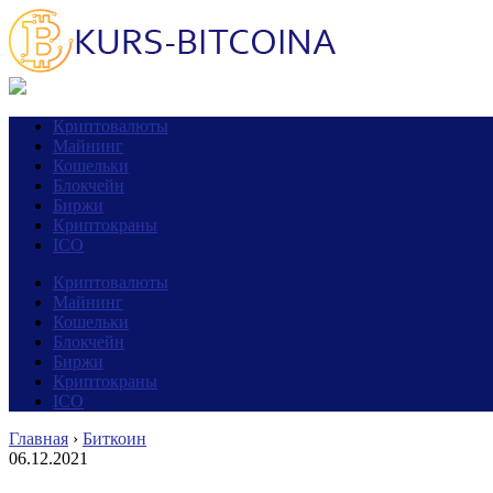
Криптовалюты
Майнинг
Кошельки
Блокчейн
Биржи
Криптокраны
ICO
Криптовалюты
Майнинг
Кошельки
Блокчейн
Биржи
Криптокраны
ICO
Главная
›
Биткоин
06.12.2021