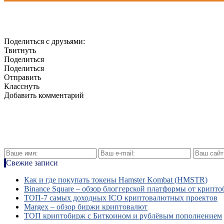
Поделиться с друзьями:
Твитнуть
Поделиться
Поделиться
Отправить
Класснуть
Добавить комментарий
Свежие записи
Как и где покупать токены Hamster Kombat (HMSTR)
Binance Square – обзор блоггерской платформы от крипт
ТОП-7 самых доходных ICO криптовалютных проектов
Margex – обзор биржи криптовалют
ТОП криптобирж с Биткоином и рублёвым пополнением