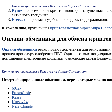
Покупка криптовалюты в Беларуси на бирже Currency.com
Bynex
– совсем новая крипто-площадка, запущенная в 20
активного трейдинга.
Free2ex
– простая и удобная площадка, поддерживающая 
К сожалению
, крупнейшая
криптовалютная биржа мира Binan
Онлайн-обменники для обмена крипто
Онлайн-обменники
редко подают документы для регистрации в
прошел процедуру одобрения ПВТ. Один из самых популярны
популярные электронные кошельки, банковские карты Беларуси
Покупка криптовалюты в Беларуси на бирже Currency.com
Несертифицированные обменники, через которые можно по
60cek
;
ProstoCash
;
Kassa
;
Kursov24
;
Nice Change
.