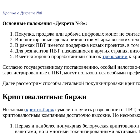
Кратко о Декрете №8
Основные положения «Декрета №8»:
Покупка, продажа или добыча цифровых монет не считаетс
Внешнеторговые сделки резидентов «Парка высоких тех
В рамках ПВТ имеется поддержка новых проектов, в том
Для резидентов ПВТ, находящихся в других странах, виз
Имеется хорошо проработанный список
требований
к кри
Согласно государственному постановлению, особый налогово-п
зарегистрированные в ПВТ, могут пользоваться особыми префе
Далее рассмотрим способы легальной покупки/продажи крипт
Криптовалютные биржи
Несколько
крипто-бирж
сумели получить разрешение от ПВТ, чт
криптовалютным компаниям достаточно высокие. Но несколько 
Первая и наиболее популярная белорусская криптовалют
валютами, но и многими токенизированными активами. П