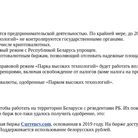
я предпринимательской деятельностью. По крайней мере, до 202
нологий» не контролируются государственными органами.
 числе криптовалютных.
овый режим с Республикой Беларусь упрощен.
птовалютным биржам, позволяющий отсеивать надежные площа
равовой режим «Парка высоких технологий» будет работать впл
ренциями, включая освобождение от налогов (коме налога на пр
овалюты, одобренные «Парком высоких технологий».
обы работать на территории Беларуси с резидентами РБ. Их пока
бирж все-таки удалось получить одобрение, это:
ная биржа
Currency.com
, основанная в 2019 году. На бирже дос
оддерживается использование белорусских рублей.