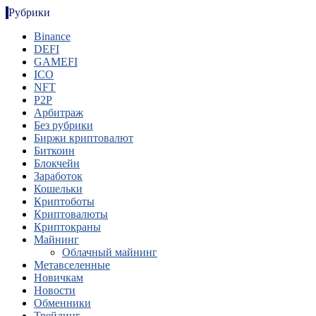
Рубрики
Binance
DEFI
GAMEFI
ICO
NFT
P2P
Арбитраж
Без рубрики
Биржи криптовалют
Биткоин
Блокчейн
Заработок
Кошельки
Криптоботы
Криптовалюты
Криптокраны
Майнинг
Облачный майнинг
Метавселенные
Новичкам
Новости
Обменники
Трейдинг