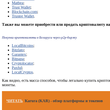
Matbea
;
Trust Wallet
;
Blockchain.com
;
Trustee Wallet
.
Также вы можете приобрести или продать криптовалюту н
Покупка криптовалюты в Беларуси через p2p-биржу
LocalBitcoins
;
Bitzlato
;
Garantex
;
Bitpapa
;
Cryptolocator
;
Paxful
;
LocalCryptos
.
Как видно, есть масса способов, чтобы легально купить крип
монеты.
ЧИТАТЬ
Karura (KAR) - обзор платформы и токенов