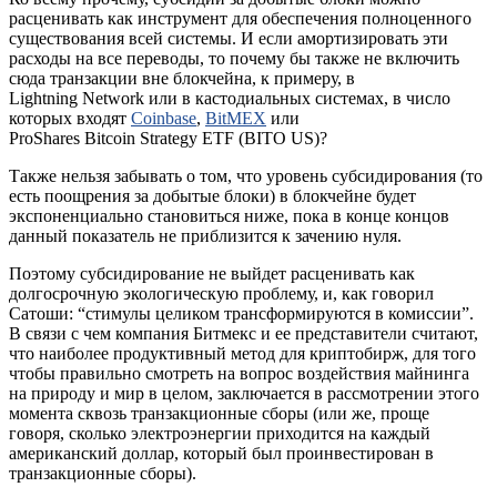
расценивать как инструмент для обеспечения полноценного
существования всей системы. И если амортизировать эти
расходы на все переводы, то почему бы также не включить
сюда транзакции вне блокчейна, к примеру, в
Lightning Network или в кастодиальных системах, в число
которых входят
Coinbase
,
BitMEX
или
ProShares Bitcoin Strategy ETF (BITO US)?
Также нельзя забывать о том, что уровень субсидирования (то
есть поощрения за добытые блоки) в блокчейне будет
экспоненциально становиться ниже, пока в конце концов
данный показатель не приблизится к зачению нуля.
Поэтому субсидирование не выйдет расценивать как
долгосрочную экологическую проблему, и, как говорил
Сатоши: “стимулы целиком трансформируются в комиссии”.
В связи с чем компания Битмекс и ее представители считают,
что наиболее продуктивный метод для криптобирж, для того
чтобы правильно смотреть на вопрос воздействия майнинга
на природу и мир в целом, заключается в рассмотрении этого
момента сквозь транзакционные сборы (или же, проще
говоря, сколько электроэнергии приходится на каждый
американский доллар, который был проинвестирован в
транзакционные сборы).