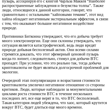
пузырь, ассоциируя его с книгой Чарльза Маккея “Наиболее
распространенные заблуждения и безумства толпы”. Также
люди, относящиеся к данной категории, говорят, что
сравнительно с остальными “хайповыми темами”, этот вид
хайпа обладает негативным экстернальным эффектом, в связи
с тем, что оказывает большое негативное воздействие
природе.
Противники Биткоина утверждают, что его добыча требует
много электроэнергии. Еще они склонны утверждать, что
ситуация является катастрофической, ведь люди вредят
природе добывая бесполезный актив. Они всеми силами
стремятся доказать, что этот эфемерный ценовой пузырь
когда-то лопнет, следовательно, стимул для добычи ВТС
пропадет. При условии, что это реально так, тогда добыча
криптовалюты не будет являться долгосрочной проблемой для
экологии.
Очередной этап популяризации и возрастания стоимости
криптовалюты увеличил негативное отношение со стороны
критиков. Люди, которые наблюдали за монументальными
циклами роста стоимости ВТС в течение нескольких
последних лет, все еще верят в то, что ВТС бесполезный.
Такая категория людей убеждена, что хаос, который крутится
вокруг ВТС, будет длиться еще много времени.