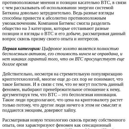
противоположные мнения и позиции касательно ВТС, в связи
с чем рассказывать об использовании энергии системой
Биткина довольно затруднительно. Ведь разные взгляды
способны привести к абсолютно противоположным
умозаключениям. Компания Битмекс смогла разделить
общество на 3 категории, которые отстаивают разные
позиции и взгляды о ВТС и его добыче, рассматривая данный
вопрос сквозь призму своего опыта и интересов.
Первая категория:
Цифровое золото является полностью
бесполезным активом, его стоимость ничем не оправдана, и
нет никаких гарантий того, что он ВТС просуществует еще
долгое время
Действительно, несмотря на стремительную популяризацию
криптотехнологий, многие еще до сих пор не понимают, что
такое Биткоин. И в связи с тем, что не могут постичь данный
феномен, выбирают пренебрежительное отношение к нему,
аргументируя тем, что ВТС – это бесполезная инновация.
Такие люди предполагают, что цена на криптовалюту растет
только потому, что другие люди ничего в этом не смыслят и
поддаются эмоциям, доверяют хайпу.
Рассматривая новую технологию сквозь призму собственного
опыта, они характеризуют феномен как сенсационный