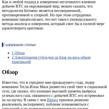
Как и любой подход к измерению негативного влияния
добычи ВТС на окружающий мир, можно сказать, что
методология Битмекс является несовершенной,
противоречивой и спорной. Но при этом сотрудники
компании предполагают, что нет такого универсального
метода анализа и измерения, который смог бы в полной мере
удовлетворить критиков.
Содержание статьи:
1
Обзор
2
Амортизация субсидии за блок на весь объем
транзакций
Обзор
Известно, что в середине мая предыдущего года, лидер
компании Тесла Илон Маск разместил свой твит в социальной
сети, где указал, что излишне высокий уровень выброса
углекислого газа, связанного с добычей ВТС его встревожил
не на шутку. В связи с чем
Bitmex
приняли решение
реализовать эксперимент, поближе познакомиться с
ситуацией и по возможности воспроизвести расчет