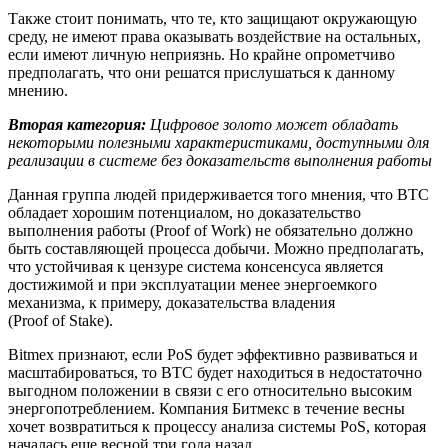
Также стоит понимать, что те, кто защищают окружающую
среду, не имеют права оказывать воздействие на остальных,
если имеют личную неприязнь. Но крайне опрометчиво
предполагать, что они решатся прислушаться к данному
мнению.
Вторая категория:
Цифровое золото может обладать
некоторыми полезными характеристиками, доступными для
реализации в системе без доказательств выполнения работы
Данная группа людей придерживается того мнения, что ВТС
обладает хорошим потенциалом, но доказательство
выполнения работы (Proof of Work) не обязательно должно
быть составляющей процесса добычи. Можно предполагать,
что устойчивая к цензуре система консенсуса является
достижимой и при эксплуатации менее энергоемкого
механизма, к примеру, доказательства владения
(Proof of Stake).
Bitmex признают, если PoS будет эффективно развиваться и
масштабироваться, то ВТС будет находиться в недостаточно
выгодном положении в связи с его относительно высоким
энергопотреблением. Компания Битмекс в течение весны
хочет возвратиться к процессу анализа системы PoS, которая
началась еще весной три года назад.