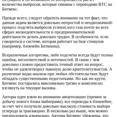
количества выбросов, которые связаны с переводами ВТС на
Битмекс.
Прежде всего, следует обратить внимание на тот факт, что
данная задача является довольно непростой и неоднозначной:
процесс подсчета выбросов углекислого газа почти во всех
сферах жизнедеятельности и предпринимательской
деятельности делать довольно трудно. В особенности, если
говориться о системе, которая работает на базе стимулов
(например, блокчейн Биткоина).
Всеразличные алгоритмы, либо подсчеты всегда будут полны
ошибок, несоответствий и неточностей. В связи с чем
довольно сложно предоставить точный ответ на вопрос,
чтобы он удовлетворил львиную долю криптоэнтузиастов. А
различные виды анализа при любых обстоятельствах будут
обладать существенными недостатками. Но как ни крути,
Битмекс постарались максимально трезво и комплексно
взглянуть на текущие вызовы.
Авторы идеи взяли во внимание амортизацию (премии за
добычу нового блока майнерами), все переводы в блокчейне,
за счет чего получили довольно высокую стоимость выбора
углерода за транзакцию. В несколько раз выше, чем можно
предположить изначально. Авторы Битмекс убеждены, что