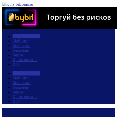
Криптовалюты
Майнинг
Кошельки
Блокчейн
Биржи
Криптокраны
ICO
Криптовалюты
Майнинг
Кошельки
Блокчейн
Биржи
Криптокраны
ICO