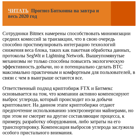
ЧИТАТЬ
Прогноз Биткоина на завтра и
весь 2020 год
Сотрудники Bitmex намерены способствовать минимизации
средних комиссий за транзакции, что в свою очередь
способно простимулировать интеграцию технологий
снижения веса блока, таких как пакетная обработка данных,
протоколы SegWit и Lightning Network. Вышеупомянутые
механизмы не только способны повысить экологическую
эффективность добычи, но и потенциально сделать ВТС
максимально практичным и комфортным для пользователей, в
связи с чем в выигрыше остаются все.
Ответственный подход криптобирж FTX и Битмекс
основывается на том, что компании активно компенсируют
выброс углерода, который происходит из-за добычи
криптовалют. На данном этапе криптобиржи отдают
предпочтение использованию электроэнергии майнерами, но
при этом не смотрят на другие составляющие процесса, к
примеру, разработку оборудования, либо затраты на его
транспортировку. Компенсация выбросов углерода заслужила
особого пристального внимания.