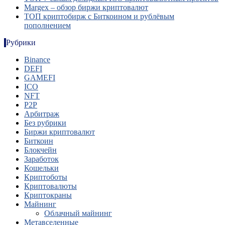
Margex – обзор биржи криптовалют
ТОП криптобирж с Биткоином и рублёвым
пополнением
Рубрики
Binance
DEFI
GAMEFI
ICO
NFT
P2P
Арбитраж
Без рубрики
Биржи криптовалют
Биткоин
Блокчейн
Заработок
Кошельки
Криптоботы
Криптовалюты
Криптокраны
Майнинг
Облачный майнинг
Метавселенные