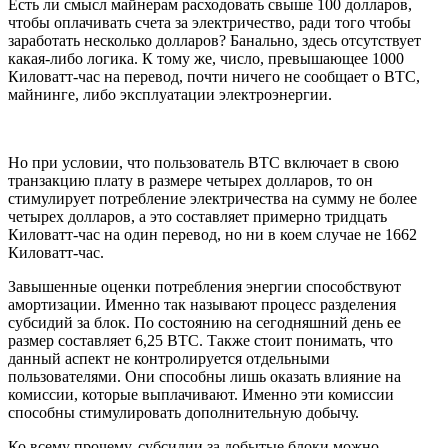
Есть ли смысл майнерам расходовать свыше 100 долларов,
чтобы оплачивать счета за электричество, ради того чтобы
заработать несколько долларов? Банально, здесь отсутствует
какая-либо логика. К тому же, число, превышающее 1000
Киловатт-час на перевод, почти ничего не сообщает о ВТС,
майнинге, либо эксплуатации электроэнергии.
Но при условии, что пользователь ВТС включает в свою
транзакцию плату в размере четырех долларов, то он
стимулирует потребление электричества на сумму не более
четырех долларов, а это составляет примерно тридцать
Киловатт-час на один перевод, но ни в коем случае не 1662
Киловатт-час.
Завышенные оценки потребления энергии способствуют
амортизации. Именно так называют процесс разделения
субсидий за блок. По состоянию на сегодняшний день ее
размер составляет 6,25 ВТС. Также стоит понимать, что
данный аспект не контролируется отдельными
пользователями. Они способны лишь оказать влияние на
комиссии, которые выплачивают. Именно эти комиссии
способны стимулировать дополнительную добычу.
Ко всему прочему, субсидии за добытые блоки можно