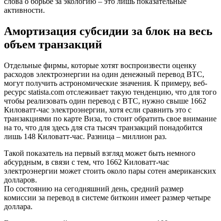
слова о борьбе за экологию – это лишь показательные
активности.
Амортизация субсидии за блок на весь
объем транзакций
Отдельные фирмы, которые хотят воспроизвести оценку
расходов электроэнергии на один денежный перевод ВТС,
могут получить астрономические значения. К примеру, веб-
ресурс statista.com отслеживает такую тенденцию, что для того
чтобы реализовать один перевод с ВТС, нужно свыше 1662
Киловатт-час электроэнергии, хотя если сравнить это с
транзакциями по карте Виза, то стоит обратить свое внимание
на то, что для здесь для ста тысяч транзакций понадобится
лишь 148 Киловатт-час. Разница – миллион раз.
Такой показатель на первый взгляд может быть немного
абсурдным, в связи с тем, что 1662 Киловатт-час
электроэнергии может стоить около пары сотен американских
долларов.
По состоянию на сегодняшний день, средний размер
комиссии за перевод в системе биткоин имеет размер четыре
доллара.